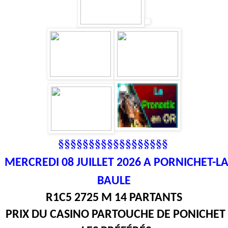
§§§§§§§§§§§§§§§§§§
MERCREDI 08
JUILLET 2026 A PORNICHET-L
BAULE
R1C5 2725 M 14 PARTANTS
PRIX DU CASINO PARTOUCHE DE PONICHET