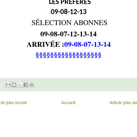
LES PRÉFÉRÉS
09-08-12-13
SÉLECTION ABONNES
09-08-07-12-13-14
ARRIVÉE :
09-08-07-13-14
§§§§§§§§§§§§§§§§§§
cle plus récent
Accueil
Article plus a